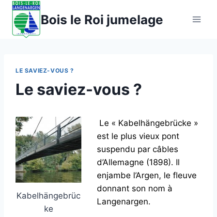
Aller
Bois le Roi jumelage
au
contenu
LE SAVIEZ-VOUS ?
Le saviez-vous ?
Le « Kabelhängebrücke »
est le plus vieux pont
suspendu par câbles
d’Allemagne (1898). Il
enjambe l’Argen, le fleuve
donnant son nom à
Kabelhängebrüc
Langenargen.
ke