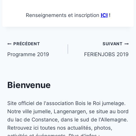
Renseignements et inscription
ICI
!
Navigation
PRÉCÉDENT
SUIVANT
Programme 2019
FERIENJOBS 2019
de
l’article
Bienvenue
Site officiel de l'association Bois le Roi jumelage.
Notre ville jumelle, Langenargen, se situe au bord
du lac de Constance, dans le sud de l'Allemagne.
Retrouvez ici toutes nos actualités, photos,
activités et événements. Plus d'infos :