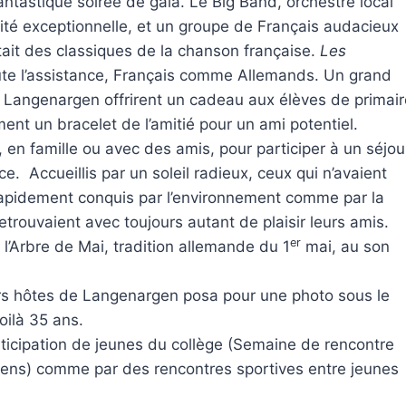
antastique soirée de gala. Le Big Band, orchestre local
ité exceptionnelle, et un groupe de Français audacieux
rétait des classiques de la chanson française.
Les
toute l’assistance, Français comme Allemands. Un grand
e Langenargen offrirent un cadeau aux élèves de primair
ent un bracelet de l’amitié pour un ami potentiel.
 en famille ou avec des amis, pour participer à un séjou
. Accueillis par un soleil radieux, ceux qui n’avaient
t rapidement conquis par l’environnement comme par la
retrouvaient avec toujours autant de plaisir leurs amis.
er
l’Arbre de Mai, tradition allemande du 1
mai, au son
urs hôtes de Langenargen posa pour une photo sous le
oilà 35 ans.
rticipation de jeunes du collège (Semaine de rencontre
céens) comme par des rencontres sportives entre jeunes