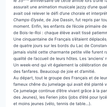
le 35
anniversaire de cette amitié lors d’une f
assurait une animation musicale jazzy d’une qual
avait osé relever le défi d’une chorale et interp
Champs-Elysée
, de Joe Dassin, fut repris par 
moment. Enfin, les enfants de l’école primaire d
de Bois-le-Roi : chaque élève avait tissé patiemm
Une cinquantaine de Français s’étaient déplacés,
de quatre jours sur les bords du Lac de Constance
jamais visité cette charmante petite ville furen
qualité de l’accueil de leurs hôtes. Les ‘anciens’ 
Un week-end qui vit également la célébration de 
des fanfares. Beaucoup de joie et d’amitié.
Au départ, tout le groupe des Français et de le
fameux chêne du jumelage qui avait été planté v
Ce jumelage continue d’être vivant grâce à la pa
des Jeunes), les Ferien jobs (jobs d’été pour ly
et moins jeunes (vélo, tennis de table…).