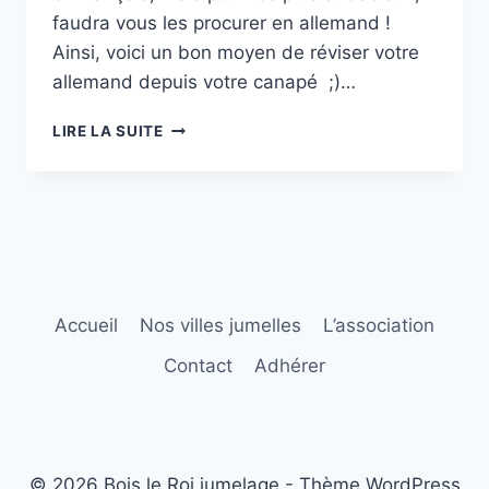
faudra vous les procurer en allemand !
Ainsi, voici un bon moyen de réviser votre
allemand depuis votre canapé ;)…
LE
LIRE LA SUITE
COIN
LECTURE
N°1
–
PASSAGIER
23
Accueil
Nos villes jumelles
L’association
Contact
Adhérer
© 2026 Bois le Roi jumelage - Thème WordPress