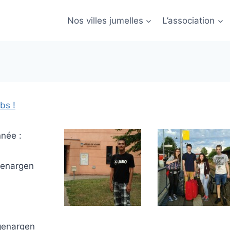
Nos villes jumelles
L’association
bs !
nnée :
genargen
genargen