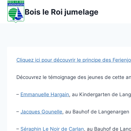
Aller
Bois le Roi jumelage
au
contenu
Cliquez ici pour découvrir
le principe des Ferienjo
Découvrez le témoignage des
jeunes de cette a
–
Emmanuelle Hargain
, au Kindergarten de Lan
–
Jacques Gounelle
, au Bauhof de Langenargen
–
Séraphin Le Noir de Carlan
, au Bauhof de Lan