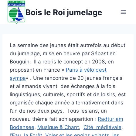
Aller
Bois le Roi jumelage
au
contenu
La semaine des jeunes était autrefois au début
du jumelage, mise en oeuvre par Sébastien
Bouguin. Il a repris le concept en 2008, en
proposant en France «
Paris à vélo c’est
sympa
« . Une rencontre de 20 jeunes français
et allemands vivant des échanges à la fois
linguistiques, culturels, sportifs et de loisirs, est
organisée chaque année alternativement dans
l’un de nos deux pays. Tous les ans, un
nouveau thème fait son apparition :
Radtur am
Bodensee
,
Musique & Chant
,
Cité médiévale
,
l’Eau
,
la Forêt
,
Voler et les engins volants
,
les