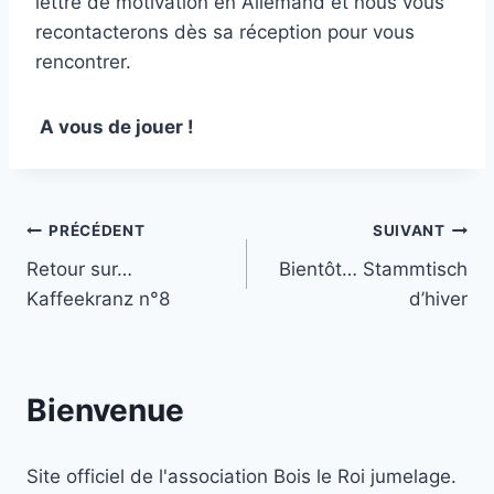
lettre de motivation en Allemand et nous vous
recontacterons dès sa réception pour vous
rencontrer.
A vous de jouer !
Navigation
PRÉCÉDENT
SUIVANT
Retour sur…
Bientôt… Stammtisch
de
Kaffeekranz n°8
d’hiver
l’article
Bienvenue
Site officiel de l'association Bois le Roi jumelage.