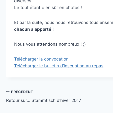
diverses…
Le tout étant bien sûr en photos !
Et par la suite, nous nous retrouvons tous ense
chacun a apporté
!
Nous vous attendons nombreux ! ;)
Télécharger la convocation
Télécharger le bulletin d’inscription au repas
Navigation
PRÉCÉDENT
Retour sur… Stammtisch d’hiver 2017
de