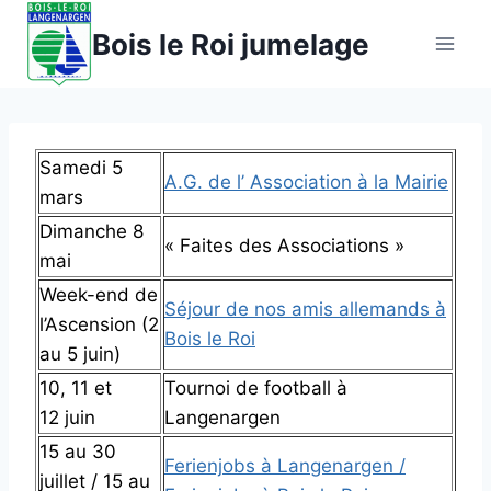
Aller
Bois le Roi jumelage
au
contenu
Samedi 5
A.G. de l’ Association à la Mairie
mars
Dimanche 8
« Faites des Associations »
mai
Week-end de
Séjour de nos amis allemands à
l’Ascension (2
Bois le Roi
au 5 juin)
10, 11 et
Tournoi de football à
12 juin
Langenargen
15 au 30
Ferienjobs à Langenargen /
juillet / 15 au