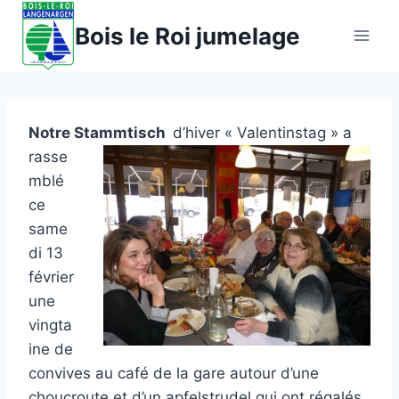
Aller
Bois le Roi jumelage
au
contenu
Notre Stammtisch
d’hiver « Valentinstag » a
rasse
mblé
ce
same
di 13
février
une
vingta
ine de
convives au café de la gare autour d’une
choucroute et d’un apfelstrudel qui ont régalés