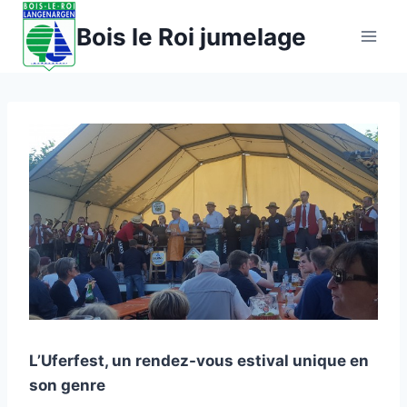
Aller
Bois le Roi jumelage
au
contenu
L’Uferfest, un rendez-vous estival unique en
son genre