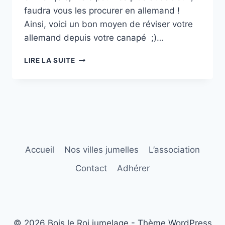
faudra vous les procurer en allemand !
Ainsi, voici un bon moyen de réviser votre
allemand depuis votre canapé ;)…
LE
LIRE LA SUITE
COIN
LECTURE
N°1
–
PASSAGIER
23
Accueil
Nos villes jumelles
L’association
Contact
Adhérer
© 2026 Bois le Roi jumelage - Thème WordPress